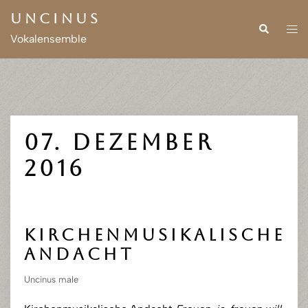
Zum
Uncinus
Inhalt
Suche
Men
Vokalensemble
springen
ums
07. Dezember
2016
Kirchenmusikalische
Andacht
Uncinus male